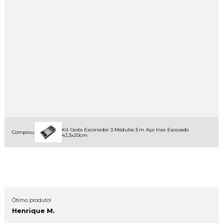
Kit Cesto Escorredor 3 Módulos Em Aço Inox Escovado
Comprou:
42,3x20cm
Ótimo produto!
Henrique M.