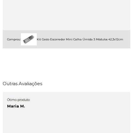
Comprou:
Kit Cesto Escorredor Mini Calha Úmida 3 Módulos 42,3x12cm
Outras Avaliações
Ótimo produto
Maria M.