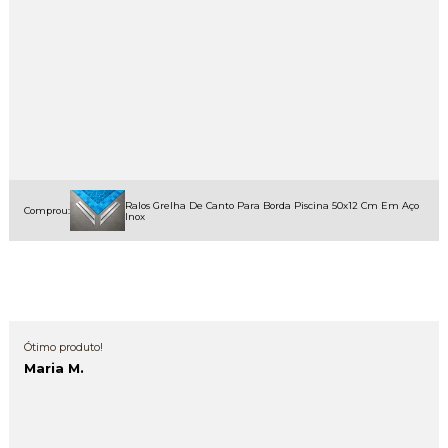
Ralos Grelha De Canto Para Borda Piscina 50x12 Cm Em Aço
Comprou:
Inox
Ótimo produto!
Maria M.