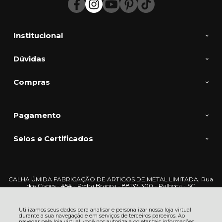
Institucional
Dúvidas
Compras
Pagamento
Selos e Certificados
CALHA ÚMIDA FABRICAÇÃO DE ARTIGOS DE METAL LIMITADA, Rua
dos Cisnes - 454 - Pedra Branca - 88137-300 - Palhoça - SC
CNPJ: 28.698.626/0001-32 | © Todos os direitos reservados - Calha Úmida -
2026
Utilizamos seus dados para analisar e personalizar nossa loja virtual
durante a sua navegação e em serviços de terceiros parceiros. Ao
navegar pela loja virtual, você nos autoriza a coletar tais informações