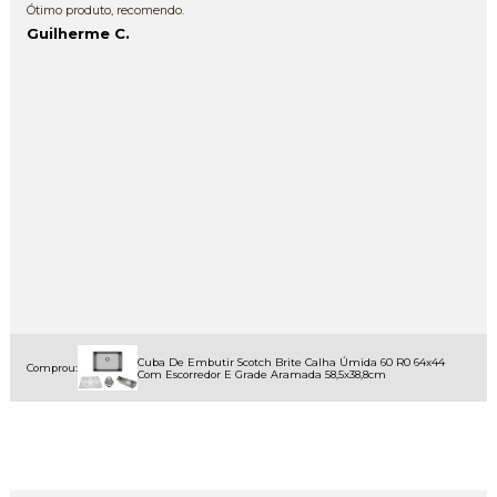
Ótimo produto, recomendo.
Guilherme C.
Cuba De Embutir Scotch Brite Calha Úmida 60 R0 64x44
Comprou:
Com Escorredor E Grade Aramada 58,5x38,8cm