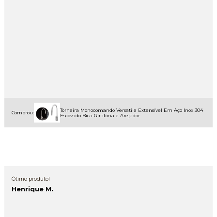
Torneira Monocomando Versatile Extensível Em Aço Inox 304
Comprou:
Escovado Bica Giratória e Arejador
Ótimo produto!
Henrique M.