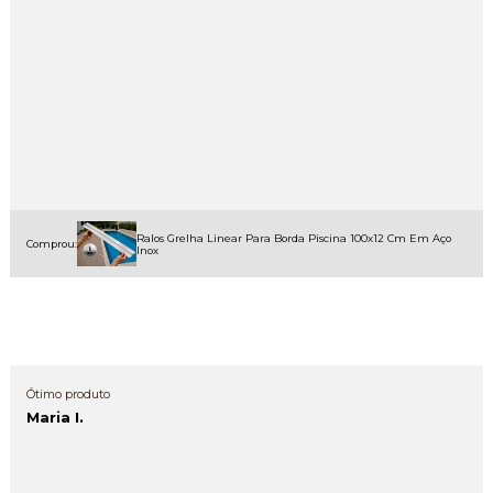
Ralos Grelha Linear Para Borda Piscina 100x12 Cm Em Aço
Comprou:
Inox
Ótimo produto
Maria I.