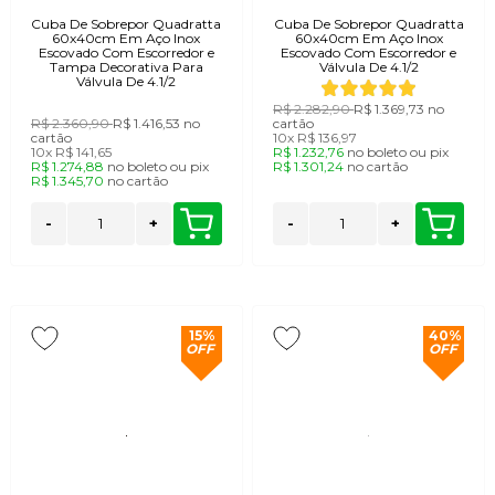
Cuba De Sobrepor Quadratta
Cuba De Sobrepor Quadratta
60x40cm Em Aço Inox
60x40cm Em Aço Inox
Escovado Com Escorredor e
Escovado Com Escorredor e
Tampa Decorativa Para
Válvula De 4.1/2
Válvula De 4.1/2
R$ 2.282,90
R$ 1.369,73
no
R$ 2.360,90
R$ 1.416,53
no
cartão
cartão
10x
R$ 136,97
10x
R$ 141,65
R$ 1.232,76
no
boleto
ou
pix
R$ 1.274,88
no
boleto
ou
pix
R$ 1.301,24
no
cartão
R$ 1.345,70
no
cartão
-
+
-
+
15%
40%
OFF
OFF