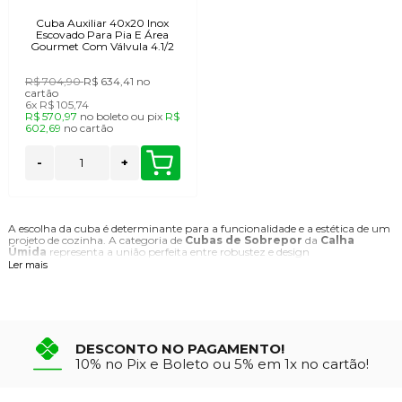
Cuba Auxiliar 40x20 Inox
Escovado Para Pia E Área
Gourmet Com Válvula 4.1/2
R$ 704,90
R$ 634,41
no
cartão
6x
R$ 105,74
R$ 570,97
no
boleto
ou
pix
R$
602,69
no
cartão
-
+
A escolha da cuba é determinante para a funcionalidade e a estética de um
projeto de cozinha. A categoria de
Cubas de Sobrepor
da
Calha
Úmida
representa a união perfeita entre robustez e design
contemporâneo. Desenvolvemos produtos que não apenas compõem o
Ler mais
ambiente, mas se tornam protagonistas da bancada.
Diferente dos modelos de embutir convencionais, a
cuba de sobrepor
é
instalada por cima da pedra ou bancada. Isso cria uma moldura visual
elegante em aço inox, que delimita a área molhada e protege as bordas do
granito ou quartzo contra lascas e impactos. É a escolha ideal para quem
busca modernidade e uma instalação simplificada, sem abrir mão da
DESCONTO NO PAGAMENTO!
sofisticação.
10% no Pix e Boleto ou 5% em 1x no cartão!
A excelência do Aço Inox AISI 304