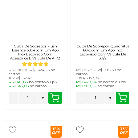
Cuba De Sobrepor Flush
Cuba De Sobrepor Quadratta
Essence 68x46cm Em Aço
60x35cm Em Aço Inox
Inox Escovado Com
Escovado Com Válvula De
Acessórios E Válvula De 4.1/2
3.1/2
R$ 1.910,90
R$ 1.624,26
no
R$ 1.867,90
R$ 1.587,71
no
cartão
cartão
10x
R$ 162,43
10x
R$ 158,77
R$ 1.461,83
no
boleto
ou
pix
R$ 1.428,94
no
boleto
ou
pix
R$ 1.543,05
no
cartão
R$ 1.508,32
no
cartão
-
+
-
+
15%
33%
OFF
OFF