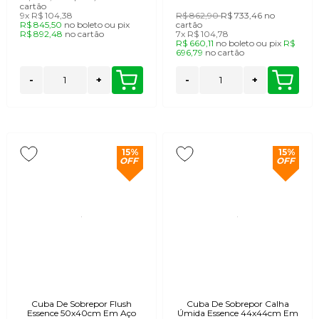
cartão
9x
R$ 104,38
R$ 862,90
R$ 733,46
no
R$ 845,50
no
boleto
ou
pix
cartão
R$ 892,48
no
cartão
7x
R$ 104,78
R$ 660,11
no
boleto
ou
pix
R$
696,79
no
cartão
-
+
-
+
15%
15%
OFF
OFF
Cuba De Sobrepor Flush
Cuba De Sobrepor Calha
Essence 50x40cm Em Aço
Úmida Essence 44x44cm Em