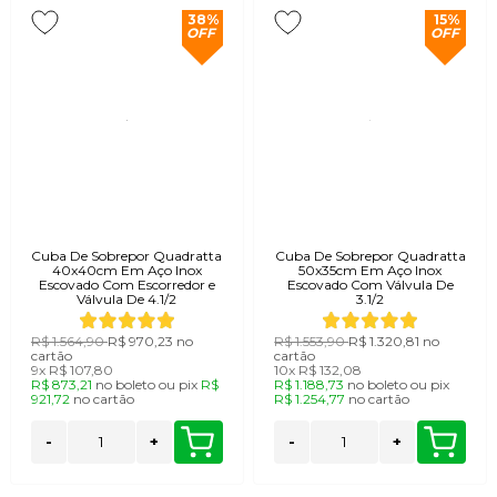
38%
15%
OFF
OFF
Cuba De Sobrepor Quadratta
Cuba De Sobrepor Quadratta
40x40cm Em Aço Inox
50x35cm Em Aço Inox
Escovado Com Escorredor e
Escovado Com Válvula De
Válvula De 4.1/2
3.1/2
R$ 1.564,90
R$ 970,23
no
R$ 1.553,90
R$ 1.320,81
no
cartão
cartão
9x
R$ 107,80
10x
R$ 132,08
R$ 873,21
no
boleto
ou
pix
R$
R$ 1.188,73
no
boleto
ou
pix
921,72
no
cartão
R$ 1.254,77
no
cartão
-
+
-
+