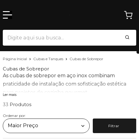
Página Inicial
Cubas e Tanques
Cubas de Sobrepor
Cubas de Sobrepor
As cubas de sobrepor em aço inox combinam
praticidade de instalação com sofisticação estética
para projetos de cozinha gourmet.
Ler mais
33
Projetadas para ter suas bordas apoiadas diretamente
sobre a bancada, elas protegem as margens da pedra
Ordenar por:
contra impactos e garantem excelente vedação.
Filtrar
Na Calha Úmida, você encontra modelos funcionais e