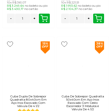
10x
R$ 361,07
10x
R$ 221,51
protegendo as quinas do material da bancada.
R$ 3.249,64
no
boleto
ou
pix
R$ 1.993,62
no
boleto
ou
pix
R$ 3.430,17
no
cartão
R$ 2.104,37
no
cartão
Já a cuba de embutir é colada por baixo da pedra,
-
+
-
+
deixando a superfície da bancada contínua.
Enquanto o modelo de sobrepor facilita a
substituição futura e simplifica o assentamento na
marmoraria, ambos entregam excelente vedação
15%
38%
OFF
OFF
hidráulica quando instalados com silicone neutro de
alta aderência.
Perguntas frequentes sobre
cubas de sobrepor
Confira as principais respostas para orientar a escolha
e a instalação da sua cuba em aço inox.
Cuba Dupla De Sobrepor
Cuba De Sobrepor Quadratta
Quadratta 80x40cm Em
50x40cm Em Aço Inox
Aço Inox Escovado Com
Escovado Com Cesto
Válvula De 4.1/2
Escorredor 3 Módulos e
Qual a diferença na instalação da cuba
Válvula De 4.1/2