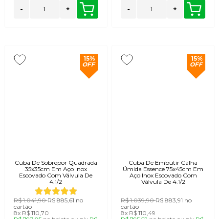
-
+
-
+
15%
15%
OFF
OFF
Cuba De Sobrepor Quadrada
Cuba De Embutir Calha
35x35cm Em Aço Inox
Úmida Essence 75x45cm Em
Escovado Com Válvula De
Aço Inox Escovado Com
4.1/2
Válvula De 4.1/2
R$ 1.041,90
R$ 885,61
no
R$ 1.039,90
R$ 883,91
no
cartão
cartão
8x
R$ 110,70
8x
R$ 110,49