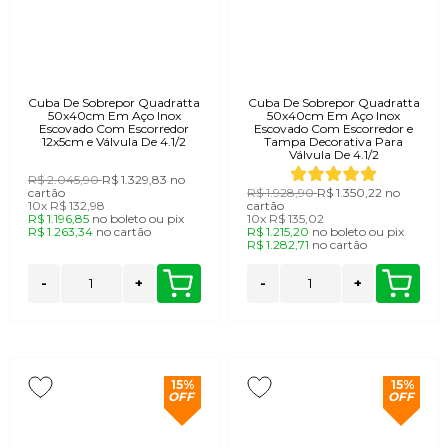
Cuba De Sobrepor Quadratta
Cuba De Sobrepor Quadratta
50x40cm Em Aço Inox
50x40cm Em Aço Inox
Escovado Com Escorredor
Escovado Com Escorredor e
12x5cm e Válvula De 4.1/2
Tampa Decorativa Para
Válvula De 4.1/2
R$ 2.045,90
R$ 1.329,83
no
cartão
R$ 1.928,90
R$ 1.350,22
no
10x
R$ 132,98
cartão
R$ 1.196,85
no
boleto
ou
pix
10x
R$ 135,02
R$ 1.263,34
no
cartão
R$ 1.215,20
no
boleto
ou
pix
R$ 1.282,71
no
cartão
-
+
-
+
15%
15%
OFF
OFF