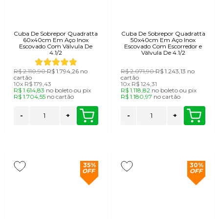
Cuba De Sobrepor Quadratta
Cuba De Sobrepor Quadratta
60x40cm Em Aço Inox
50x40cm Em Aço Inox
Escovado Com Válvula De
Escovado Com Escorredor e
4.1/2
Válvula De 4.1/2
R$ 2.110,90
R$ 1.794,26
no
R$ 2.071,90
R$ 1.243,13
no
cartão
cartão
10x
R$ 179,43
10x
R$ 124,31
R$ 1.614,83
no
boleto
ou
pix
R$ 1.118,82
no
boleto
ou
pix
R$ 1.704,55
no
cartão
R$ 1.180,97
no
cartão
-
+
-
+
35%
30%
OFF
OFF