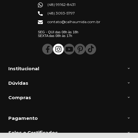
cubas duplas ou triplas para cozinhas de alto fluxo.
(48) 99162-8431
O design é pensado para acomodar acessórios opcionais, como
escorredores e tábuas de corte, trazendo máxima funcionalidade para a sua
(48) 3093-5797
rotina. Invista na
Calha Úmida
e garanta uma cozinha que alia a beleza
do design com a praticidade que sua família precisa!
contato@calhaumida.com.br
SEG - QUI das 08h às 18h
SEXTA das 08h às 17h
Institucional
Dúvidas
Compras
Pagamento
Selos e Certificados