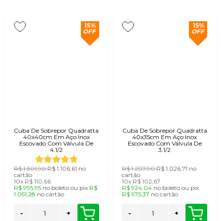
15%
15%
OFF
OFF
Cuba De Sobrepor Quadratta
Cuba De Sobrepor Quadratta
40x40cm Em Aço Inox
40x35cm Em Aço Inox
Escovado Com Válvula De
Escovado Com Válvula De
4.1/2
3.1/2
R$ 1.301,90
R$ 1.106,61
no
R$ 1.207,90
R$ 1.026,71
no
cartão
cartão
10x
R$ 110,66
10x
R$ 102,67
R$ 995,95
no
boleto
ou
pix
R$
R$ 924,04
no
boleto
ou
pix
1.051,28
no
cartão
R$ 975,37
no
cartão
-
+
-
+