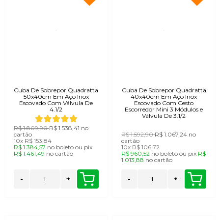
Cuba De Sobrepor Quadratta
Cuba De Sobrepor Quadratta
50x40cm Em Aço Inox
40x40cm Em Aço Inox
Escovado Com Válvula De
Escovado Com Cesto
4.1/2
Escorredor Mini 3 Módulos e
Válvula De 3.1/2
R$ 1.809,90
R$ 1.538,41
no
cartão
R$ 1.592,90
R$ 1.067,24
no
10x
R$ 153,84
cartão
R$ 1.384,57
no
boleto
ou
pix
10x
R$ 106,72
R$ 1.461,49
no
cartão
R$ 960,52
no
boleto
ou
pix
R$
1.013,88
no
cartão
-
+
-
+