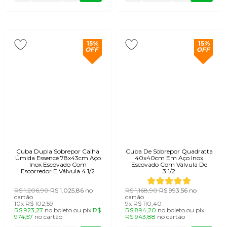
15%
15%
OFF
OFF
Cuba Dupla Sobrepor Calha
Cuba De Sobrepor Quadratta
Úmida Essence 78x43cm Aço
40x40cm Em Aço Inox
Inox Escovado Com
Escovado Com Válvula De
Escorredor E Válvula 4.1/2
3.1/2
R$ 1.206,90
R$ 1.025,86
no
R$ 1.168,90
R$ 993,56
no
cartão
cartão
10x
R$ 102,59
9x
R$ 110,40
R$ 923,27
no
boleto
ou
pix
R$
R$ 894,20
no
boleto
ou
pix
974,57
no
cartão
R$ 943,88
no
cartão