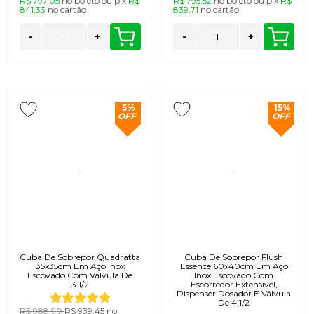
R$ 797,05
no
boleto
ou
pix
R$
R$ 795,52
no
boleto
ou
pix
R$
841,33
no
cartão
839,71
no
cartão
-
+
-
+
5%
15%
OFF
OFF
Cuba De Sobrepor Quadratta
Cuba De Sobrepor Flush
35x35cm Em Aço Inox
Essence 60x40cm Em Aço
Escovado Com Válvula De
Inox Escovado Com
3.1/2
Escorredor Extensível,
Dispenser Dosador E Válvula
De 4.1/2
R$ 988,90
R$ 939,45
no