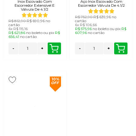
Inox Escovado Com
Aço Inox Escovado Com
Escorredor Extensível E
Escorredor Válvula De 4.1/2
Válvula De 4.1/2
R$ 752,90
R$ 639,96
no
R$ 812,90
R$ 690,96
no
cartão
cartão
6x
R$ 106,66
6x
R$ 115,16
R$ 575,96
no
boleto
ou
pix
R$
R$ 621,86
no
boleto
ou
pix
R$
607,96
no
cartão
656,41
no
cartão
-
+
-
+
10%
OFF