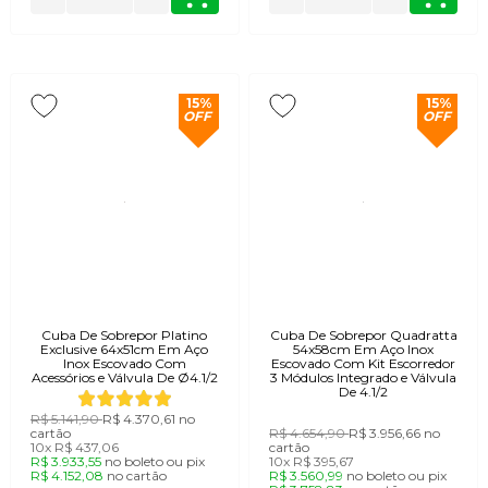
Cubas simples e profundas:
opções de grande
capacidade com raio suave para acomodar panelas
volumosas e facilitar a limpeza dos cantos.
Cubas duplas:
compartimentos independentes
15%
15%
OFF
OFF
que permitem lavar e enxaguar louças
simultaneamente com máxima eficiência.
Cubas de sobrepor em aço inox
escovado
O uso do aço inox AISI 304 com espessura de 1,0 mm
Cuba De Sobrepor Platino
Cuba De Sobrepor Quadratta
garante imunidade total à ferrugem, resistência a
Exclusive 64x51cm Em Aço
54x58cm Em Aço Inox
Inox Escovado Com
Escovado Com Kit Escorredor
variações de temperatura e alta durabilidade sob uso
Acessórios e Válvula De Ø4.1/2
3 Módulos Integrado e Válvula
De 4.1/2
constante. O acabamento escovado Scotch Brite
R$ 5.141,90
R$ 4.370,61
no
entrega um visual acetinado elegante que reduz a
cartão
R$ 4.654,90
R$ 3.956,66
no
10x
R$ 437,06
cartão
visibilidade de marcas de água e riscos superficiais.
R$ 3.933,55
no
boleto
ou
pix
10x
R$ 395,67
R$ 4.152,08
no
cartão
R$ 3.560,99
no
boleto
ou
pix