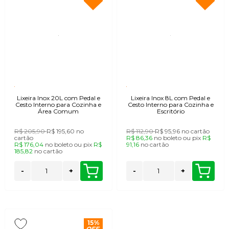
Lixeira Inox 20L com Pedal e
Lixeira Inox 8L com Pedal e
Cesto Interno para Cozinha e
Cesto Interno para Cozinha e
Área Comum
Escritório
R$ 205,90
R$ 195,60
no
R$ 112,90
R$ 95,96
no cartão
cartão
R$ 86,36
no
boleto
ou
pix
R$
R$ 176,04
no
boleto
ou
pix
R$
91,16
no
cartão
185,82
no
cartão
-
+
-
+
15%
OFF