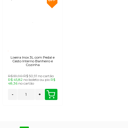
Lixeira Inox 3L com Pedal e
Cesto Interno Banheiro e
Cozinha
R$ 59,90
R$ 50,91
no cartão
R$ 45,82
no
boleto
ou
pix
R$
48,36
no
cartão
-
+