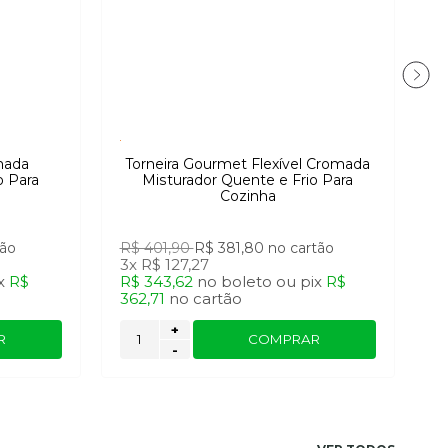
mada
Torneira Gourmet Flexível Cromada
o Para
Misturador Quente e Frio Para
Cozinha
tão
R$ 401,90
R$ 381,80
no cartão
R
3x
R$ 127,27
R
x
R$
R$ 343,62
no
boleto
ou
pix
R$
9
362,71
no
cartão
+
R
COMPRAR
-