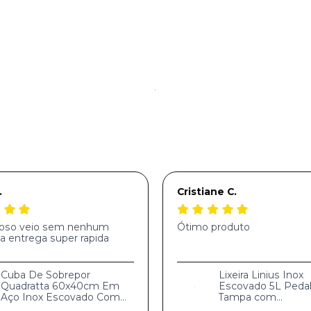
.
Cristiane C.
hoso veio sem nenhum
Ótimo produto
a entrega super rapida
Cuba De Sobrepor
Lixeira Linius Inox
Quadratta 60x40cm Em
Escovado 5L Pedal
Aço Inox Escovado Com
Tampa com
Válvula De 4.1/2
Amortecimento