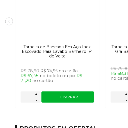
Torneira de Bancada Em Aço Inox
Torneir
Escovado Para Lavabo Banheiro 1/4
Para B
de Volta
R$ 79,9
R$ 78,90
R$ 74,95
no cartão
R$ 68,3
R$ 67,45
no
boleto
ou
pix
R$
no
cart
71,20
no
cartão
+
+
COMPRAR
-
-