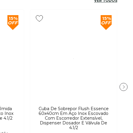
VER TODOS
15%
15%
OFF
OFF
 Úmida
Cuba De Sobrepor Flush Essence
o Inox
60x40cm Em Aço Inox Escovado
 4.1/2
Com Escorredor Extensível,
Dispenser Dosador E Válvula De
4.1/2