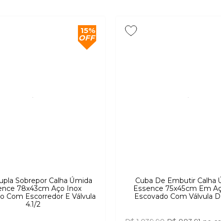
15%
OFF
upla Sobrepor Calha Úmida
Cuba De Embutir Calha
ence 78x43cm Aço Inox
Essence 75x45cm Em Aç
o Com Escorredor E Válvula
Escovado Com Válvula De
4.1/2