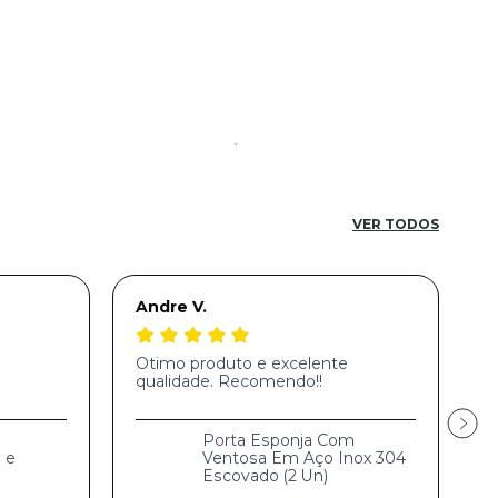
VER TODOS
Andre V.
L
Otimo produto e excelente
Ó
qualidade. Recomendo!!
e
R
Porta Esponja Com
 e
Ventosa Em Aço Inox 304
Escovado (2 Un)