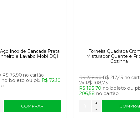
a Aço Inox de Bancada Preta
Torneira Quadrada Cro
anheiro e Lavabo Mobi DQI
Misturador Quente e Fri
Cozinha
0
R$ 75,90
no cartão
R$ 228,90
R$ 217,45
no car
1
no
boleto
ou
pix
R$ 72,10
2x
R$ 108,73
ão
R$ 195,70
no
boleto
ou
pi
206,58
no
cartão
+
COMPRAR
COMPRA
-