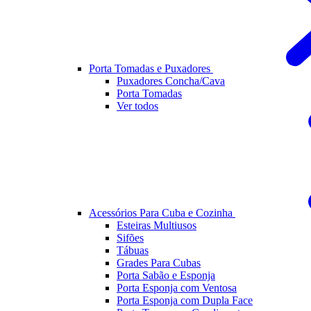
Porta Tomadas e Puxadores
Puxadores Concha/Cava
Porta Tomadas
Ver todos
Acessórios Para Cuba e Cozinha
Esteiras Multiusos
Sifões
Tábuas
Grades Para Cubas
Porta Sabão e Esponja
Porta Esponja com Ventosa
Porta Esponja com Dupla Face