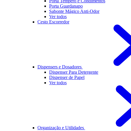
Porta Tempero e Condimentos
Porta Guardanapo
Sabonte Mágico Anti-Odor
Ver todos
Cesto Escorredor
Dispensers e Dosadores
Dispenser Para Detergente
Dispenser de Papel
Ver todos
Organização e Utilidades