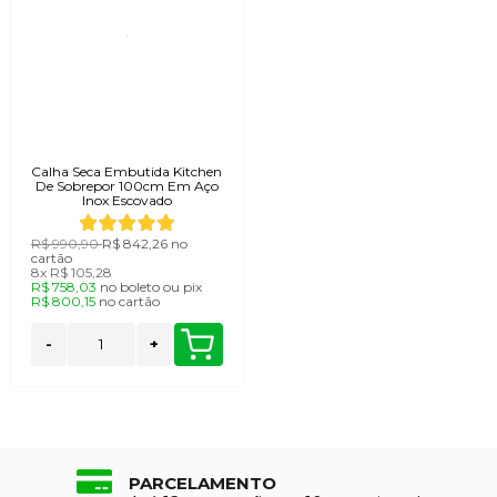
Calha Seca Embutida Kitchen
De Sobrepor 100cm Em Aço
Inox Escovado
R$ 990,90
R$ 842,26
no
cartão
8x
R$ 105,28
R$ 758,03
no
boleto
ou
pix
R$ 800,15
no
cartão
-
+
PARCELAMENTO