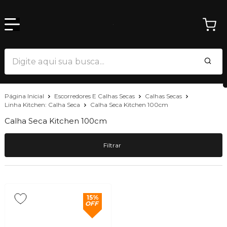
Página Inicial
Escorredores E Calhas Secas
Calhas Secas
Linha Kitchen: Calha Seca
Calha Seca Kitchen 100cm
Calha Seca Kitchen 100cm
Filtrar
15%
OFF