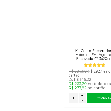
Kit Cesto Escorredor
Módulos Em Aço In
Escovado 42,3x20
R$ 584,90
R$ 292,44
no
cartão
2x
R$ 146,22
R$ 263,20
no
boleto
o
R$ 277,82
no
cartão
+
COMPRA
-