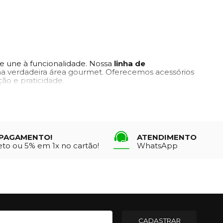
e une à funcionalidade. Nossa
linha de
ma verdadeira área gourmet. Oferecemos acessórios
ação e praticidade.
ível,
seco e livre para o preparo de alimentos
. O
 dentro da área da pia, evitando a molhadeira no
PAGAMENTO!
ATENDIMENTO
eto ou 5% em 1x no cartão!
WhatsApp
scorrendo a água residual diretamente para o ralo,
ma prática para a secagem e armazenamento de
zação enquanto cozinha
.
reciosos da sua bancada
para tábuas de corte e
CADASTRAR