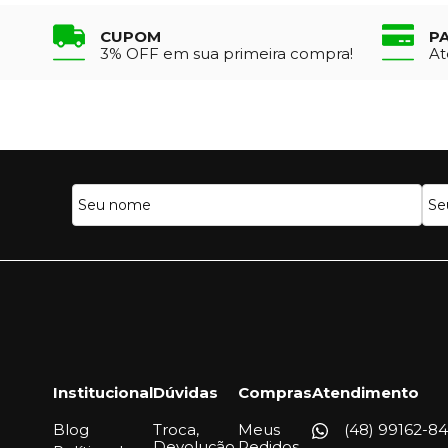
CUPOM
P
3% OFF em sua primeira compra!
At
Institucional
Dúvidas
Compras
Atendimento
Blog
Troca,
Meus
(48) 99162-84
Devolução,
Pedidos