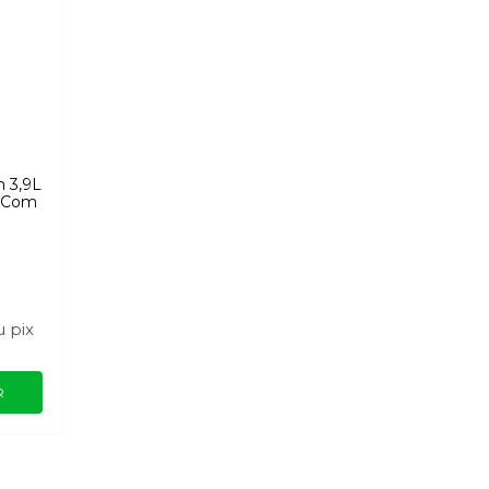
n 3,9L
o Com
u
pix
R