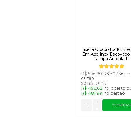
Lixeira Quadratta Kitche
Em Aço Inox Escovad
Tampa Articulada
R$ 596,90
R$ 507,36
no
cartão
5x
R$ 101,47
R$ 456,62
no
boleto
o
R$ 481,99
no
cartão
+
COMPRA
-