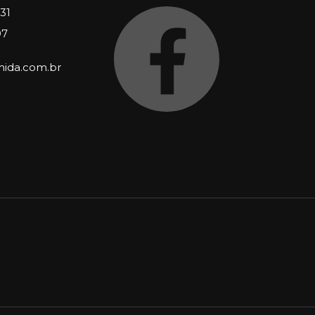
31
97
ida.com.br