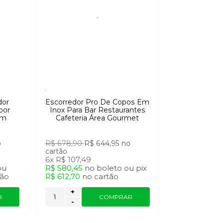
dor
Escorredor Pro De Copos Em
por
Inox Para Bar Restaurantes
cm
Cafeteria Área Gourmet
o
R$ 678,90
R$ 644,95
no
cartão
6x
R$ 107,49
ou
R$ 580,45
no
boleto
ou
pix
tão
R$ 612,70
no
cartão
+
R
COMPRAR
-