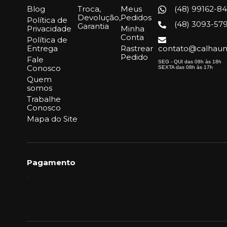
Blog
Troca,
Meus
(48) 99162-84
Devolução,
Pedidos
Política de
(48) 3093-57
Garantia
Privacidade
Minha
Conta
Política de
Entrega
Rastrear
contato@calhaum
Pedido
Fale
SEG - QUI das 08h às 18h
Conosco
SEXTA das 08h às 17h
Quem
somos
Trabalhe
Conosco
Mapa do Site
Pagamento