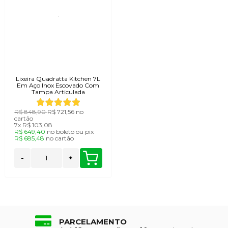
Lixeira Quadratta Kitchen 7L
Em Aço Inox Escovado Com
Tampa Articulada
R$ 848,90
R$ 721,56
no
cartão
7x
R$ 103,08
R$ 649,40
no
boleto
ou
pix
R$ 685,48
no
cartão
-
+
PARCELAMENTO