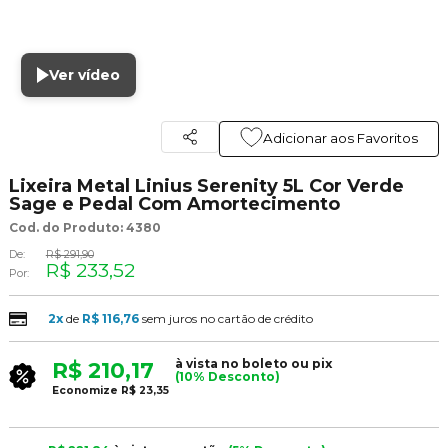
Ver vídeo
Adicionar aos Favoritos
Lixeira Metal Linius Serenity 5L Cor Verde
Sage e Pedal Com Amortecimento
Cod. do Produto: 4380
De:
R$ 291,90
R$ 233,52
Por:
2x
de
R$ 116,76
sem juros no cartão de crédito
à vista no boleto ou pix
R$ 210,17
(10% Desconto)
Economize
R$ 23,35