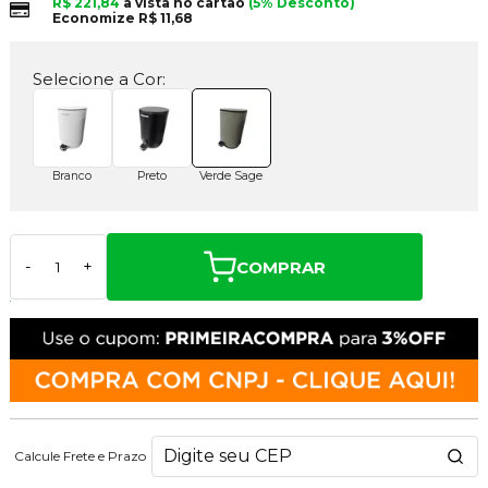
R$ 221,84
à vista no cartão
(5% Desconto)
Economize
R$ 11,68
Selecione a Cor:
Branco
Preto
Verde Sage
COMPRAR
-
+
Calcule Frete e Prazo