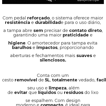
Com pedal
reforçado
, o sistema oferece maior
resistência
e
durabilidad
e para o uso diário,
a tampa abre
sem
precisar de
contato direto
,
garantindo uma maior
praticidade
e
higiene
. O amortecedor para tampa evita
barulhos
e
impactos
, proporcionando
aberturas e fechamentos mais
suaves
e
silenciosos.
Conta com um
cesto
removível
de
5L
,
totalmente
vedado,
faci
seu uso e
limpeza
, além
de
evitar
que
líquidos
ou
resíduos
do lixo
se espalhem. Com design
moderno e
compacto
, é ideal para