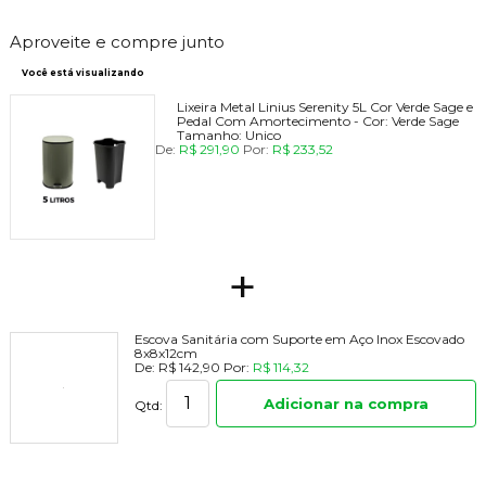
Aproveite e compre junto
Você está visualizando
Lixeira Metal Linius Serenity 5L Cor Verde Sage e
Pedal Com Amortecimento -
Cor:
Verde Sage
Tamanho:
Unico
De:
R$ 291,90
Por:
R$ 233,52
+
Escova Sanitária com Suporte em Aço Inox Escovado
8x8x12cm
De:
R$ 142,90
Por:
R$ 114,32
Adicionar na compra
Qtd: