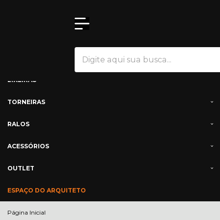
Olá Visitante!
Acesse sua conta e pedidos
CUBAS E TANQUES
ESCORREDORES E CALHAS SECAS
LIXEIRAS
TORNEIRAS
RALOS
ACESSÓRIOS
OUTLET
ESPAÇO DO ARQUITETO
Página Inicial