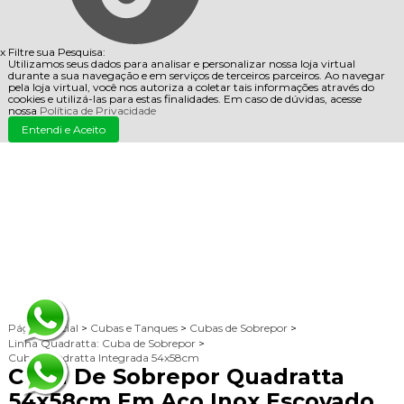
x
Filtre sua Pesquisa:
Utilizamos seus dados para analisar e personalizar nossa loja virtual
durante a sua navegação e em serviços de terceiros parceiros. Ao navegar
pela loja virtual, você nos autoriza a coletar tais informações através do
cookies e utilizá-las para estas finalidades. Em caso de dúvidas, acesse
nossa
Política de Privacidade
Entendi e Aceito
Página Inicial
>
Cubas e Tanques
>
Cubas de Sobrepor
>
Linha Quadratta: Cuba de Sobrepor
>
Cuba Quadratta Integrada 54x58cm
Cuba De Sobrepor Quadratta
54x58cm Em Aço Inox Escovado